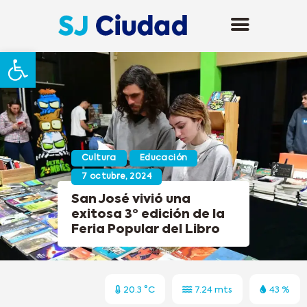
Abrir barra de herramientas
Cultura
Educación
7 octubre, 2024
San José vivió una
exitosa 3º edición de la
Feria Popular del Libro
20.3 °C
7.24 mts
43 %