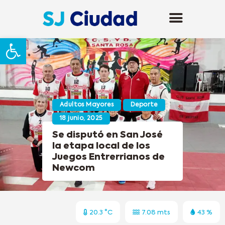
Abrir barra de herramientas
Adultos Mayores
Deporte
18 junio, 2025
Se disputó en San José
la etapa local de los
Juegos Entrerrianos de
Newcom
20.3 °C
7.08 mts
43 %