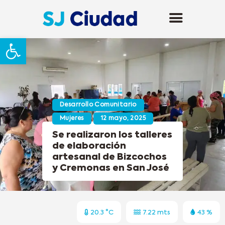
Abrir barra de herramientas
Desarrollo Comunitario
Mujeres
12 mayo, 2025
Se realizaron los talleres
de elaboración
artesanal de Bizcochos
y Cremonas en San José
20.3 °C
7.22 mts
43 %