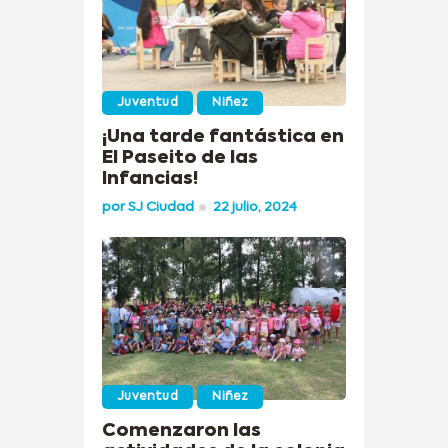
Juventud
Niñez
¡Una tarde fantástica en
El Paseito de las
Infancias!
por
SJ Ciudad
22 julio, 2024
Juventud
Niñez
Comenzaron las