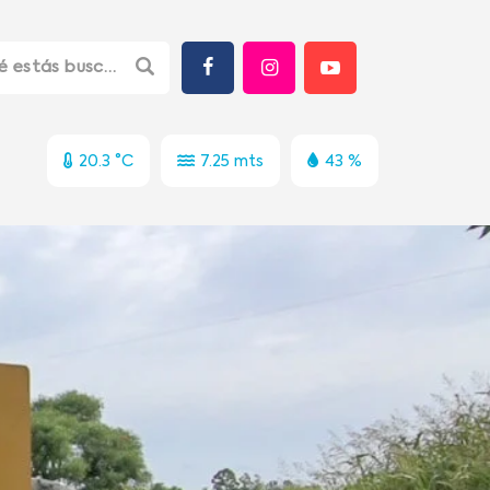
20.3 °C
7.25 mts
43 %