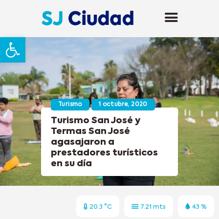
Abrir barra de herramientas
Turismo
1 octubre, 2020
Turismo San José y
Termas San José
agasajaron a
prestadores turísticos
en su día
20.3 °C
7.21 mts
43 %