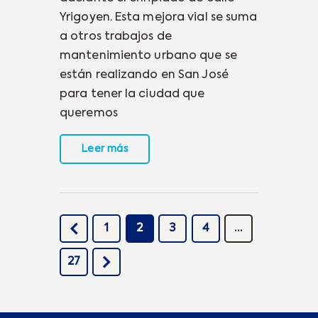
Yrigoyen. Esta mejora vial se suma
a otros trabajos de
mantenimiento urbano que se
están realizando en San José
para tener la ciudad que
queremos
Leer más
<
1
2
3
4
…
>
27