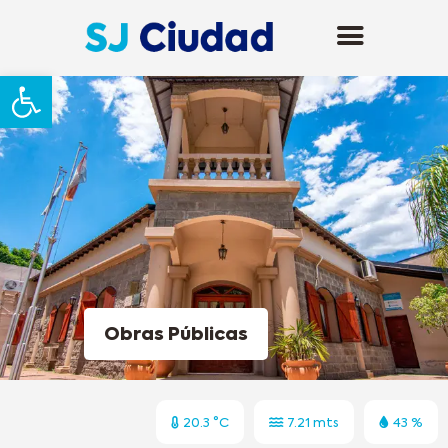
Abrir barra de herramientas
Obras Públicas
20.3 °C
7.21 mts
43 %