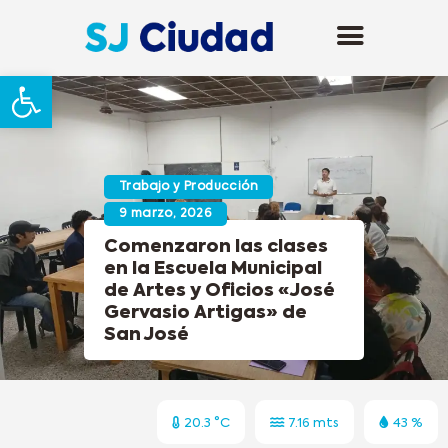
Abrir barra de herramientas
Trabajo y Producción
9 marzo, 2026
Comenzaron las clases
en la Escuela Municipal
de Artes y Oficios «José
Gervasio Artigas» de
San José
20.3 °C
7.16 mts
43 %