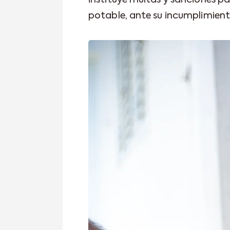
instituye multas y sanciones pa
potable, ante su incumplimient