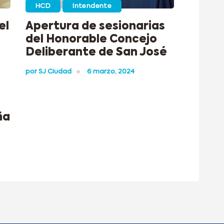
HCD
Intendente
el
Apertura de sesionarias
del Honorable Concejo
Deliberante de San José
por
SJ Ciudad
6 marzo, 2024
ña