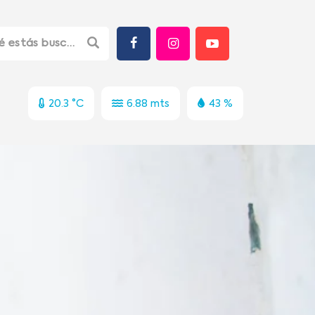
20.3 °C
6.88 mts
43 %