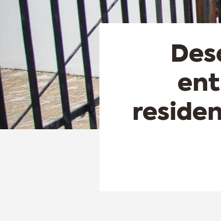
Des
ent
reside