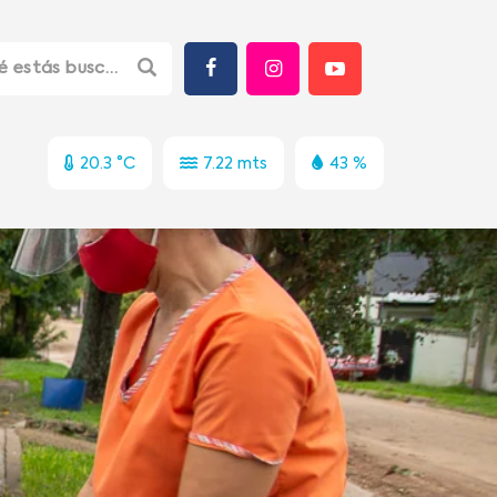
20.3 °C
7.22 mts
43 %