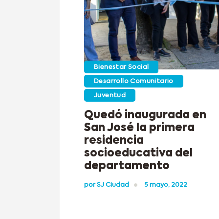
Bienestar Social
Desarrollo Comunitario
Juventud
Quedó inaugurada en
San José la primera
residencia
socioeducativa del
departamento
por
SJ Ciudad
5 mayo, 2022