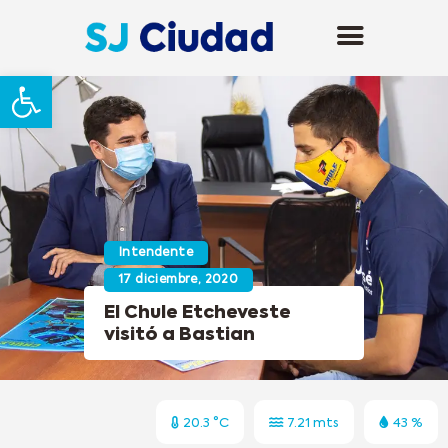
Abrir barra de herramientas
Intendente
17 diciembre, 2020
El Chule Etcheveste
visitó a Bastian
20.3 °C
7.21 mts
43 %