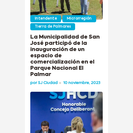
Intendente
Microrregión
Tierra de Palmares
La Municipalidad de San
José participó de la
inauguración de un
espacio de
comercialización en el
Parque Nacional El
Palmar
por
SJ Ciudad
10 noviembre, 2023