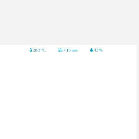
20.3 °C
7.16 mts
43 %