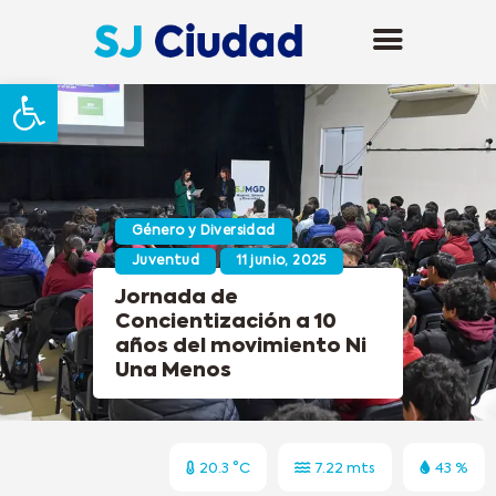
Abrir barra de herramientas
Género y Diversidad
Juventud
11 junio, 2025
Jornada de
Concientización a 10
años del movimiento Ni
Una Menos
20.3 °C
7.22 mts
43 %