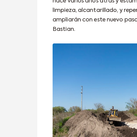
hace varios años atrás y estam
limpieza, alcantarillado, y rep
ampliarán con este nuevo paso
Bastian.