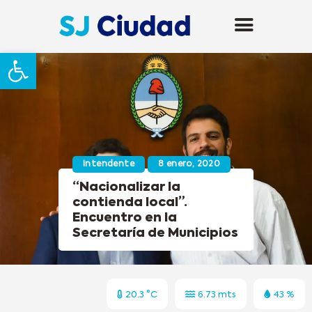
Abrir barra de herramientas
Intendente
8 enero, 2020
“Nacionalizar la
contienda local”.
Encuentro en la
Secretaría de Municipios
20.3 °C
6.73 mts
43 %