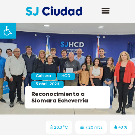
Abrir barra de herramientas
Cultura
HCD
5 abril, 2024
Reconocimiento a
Siomara Echeverría
20.3 °C
7.20 mts
43 %