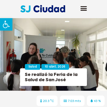
Abrir barra de herramientas
Salud
10 abril, 2026
Se realizó la Feria de la
Salud de San José
20.3 °C
7.03 mts
43 %