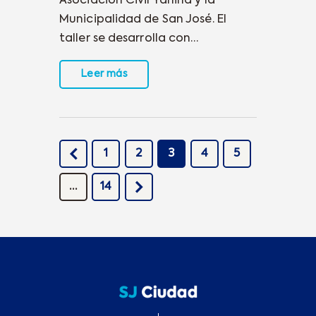
Asociación Civil Yanina y la
Municipalidad de San José. El
taller se desarrolla con…
Leer más
<
1
2
3
4
5
>
…
14